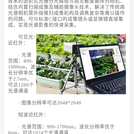
效率的透射式光栅分光模组与高灵敏度面阵列相机、
结合内置扫描成像及辅助摄像头技术，解决了传统
高
光谱相机
需外接推扫成像机构及调焦复杂等难以操作
的问题。可与标准C接口的成像镜头或显微镜直接集
成，实现光谱影像的快速采集。
可见光/
近红外：
· 光谱
范围：400-
1000nm，波
长分辨率优
于2.5nm，
可达1200个
光谱通道
· 图像分辨率可达2048*2048
短波近红外：
· 光谱范围：900-1700nm，波长分辨率优于
6nm，可达1024个光谱通道