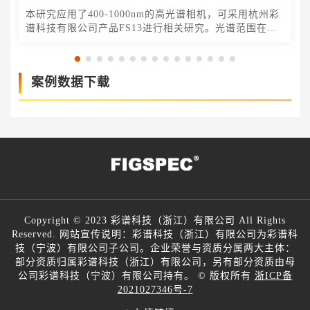
本研究应用了400-1000nm的高光谱相机，可采用杭州彩
谱科技有限公司产品FS13进行相关研究。光谱范围在
400-1000nm，波长分辨率优于2.5nm，可达1200个光谱
通道。采集速度全谱段可达128FPS，波段选择后最高
3300Hz（支持多区域波段选择）。对虾是中国乃至世界
案例数据下载
一种重要的水产品，在渔业经济中占有重要地位“。其
中，刀额新
Copyright © 2023 彩谱科技（浙江）有限公司 All Rights
Reserved. 网站宣传说明：彩谱科技（浙江）有限公司为彩谱科
技（宁波）有限公司子公司。企业荣誉与资质分属两大主体：
部分资质归属彩谱科技（浙江）有限公司，另有部分资质由母
公司彩谱科技（宁波）有限公司持有。 ©️ 版权所有
浙ICP备
2021027346号-7